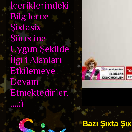
İçeriklerindeki
Bilgilerce
Şixtaşix
Sürecine
Uygun Şekilde
İlgili Alanları
Etkilemeye
Devam
Etmektedirler.
....:)
Bazı Şixta Şix 