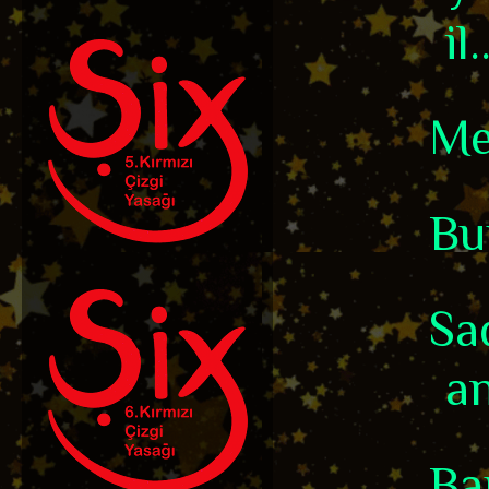
il.
Me
Bu
Sa
an
Ba