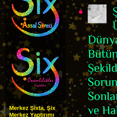
Dünya
Bütün
Şekil
Sorun
Sonla
ve Hak
Merkez Şixta, Şix
Merkez Yaptırımı