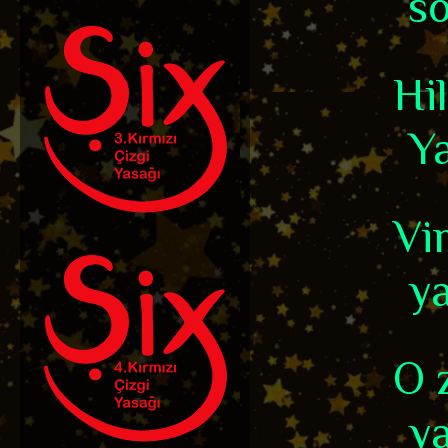
so
Hi
Ya
Vi
ya
O 
y