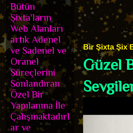
Bütün
Şixta'ların
Web Alanları
artık Adenel
Bir Şixta Şix B
ve Sadenel ve
Güzel B
Oranel
Süreçlerini
Sevgiler
Sonlandıran
Özel Bir
Yapılanma İle
Çalışmaktadırl
ar ve