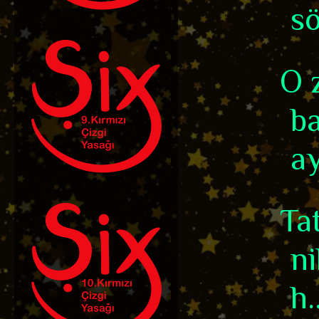
sö
O 
ba
ay
Ta
n
h..