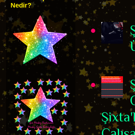
Nedir?
Şixta
Çalışa