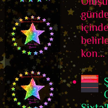
Oluşu
günde
içinde
belir
kon...
Şixta