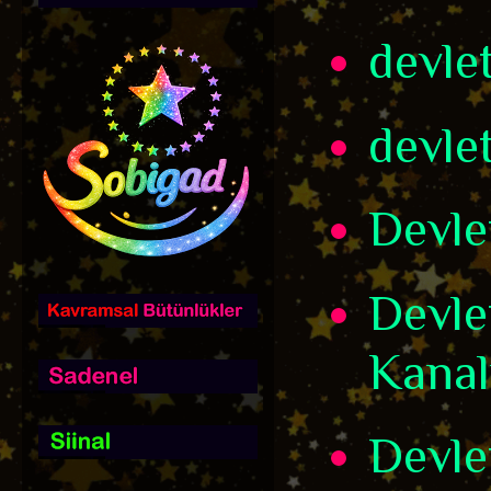
devle
devle
Devle
Devle
Kanal
Devle