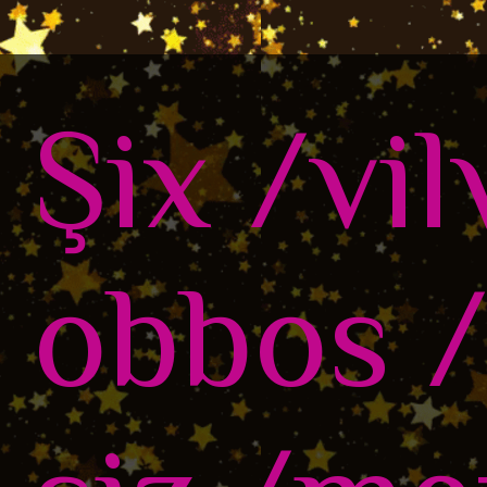
Şix /vil
obbos /