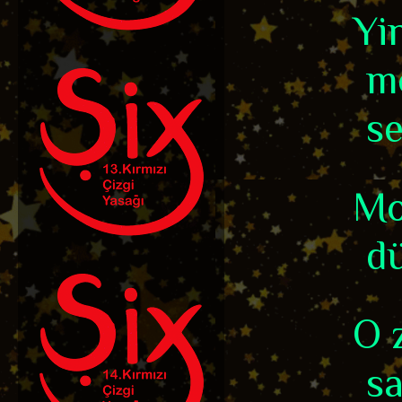
Yi
mo
se
Mo
dü
O 
sa