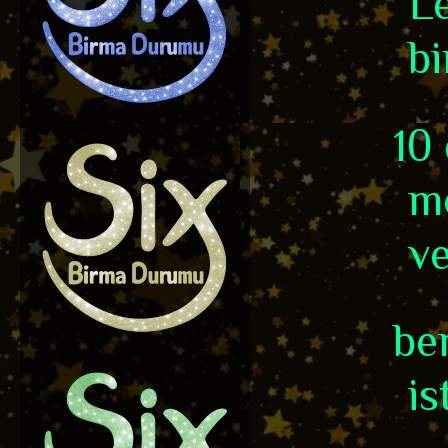
L
bi
10 
mo
ve
ben
is