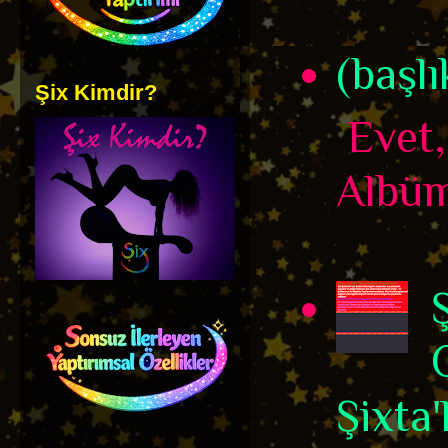
(başlı
Şix Kimdir?
Evet,
Albüm
Şixta