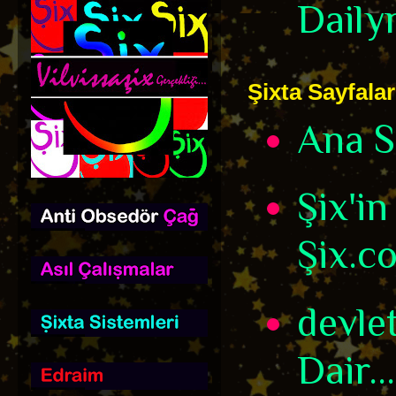
Daily
Şixta Sayfalar
Ana S
Şix'in
Şix.c
devle
Dair...