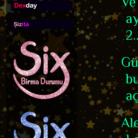
Ve
ay
2..
Gü
bu
aç
Ale