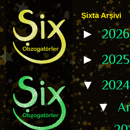
Şixta Arşivi
►
202
►
202
▼
202
▼
Ar
20