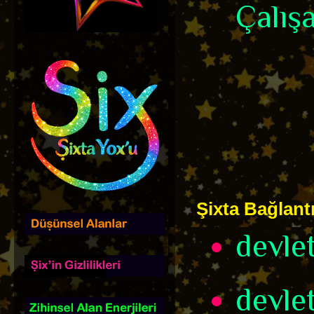
Çalışa
Şixta Bağlantı
devle
devle