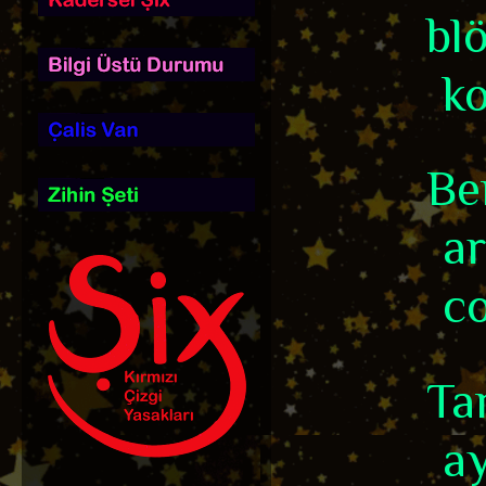
blö
ko
Be
ar
co
Ta
ay