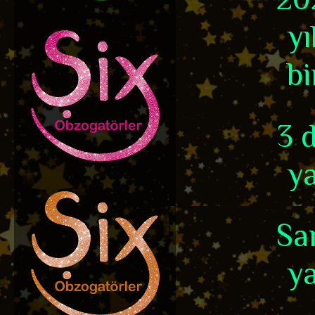
yı
bi
3 d
ya
Sar
ya