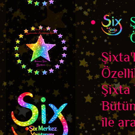
Ö
Şixta
Özelli
Şixta 
Bütün
ile ar