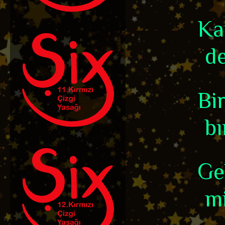
Kar
de
Bi
bı
Ge
mi