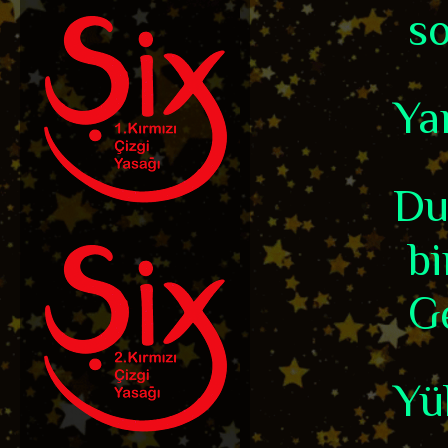
so
Yar
Du
bi
Ge
Yü