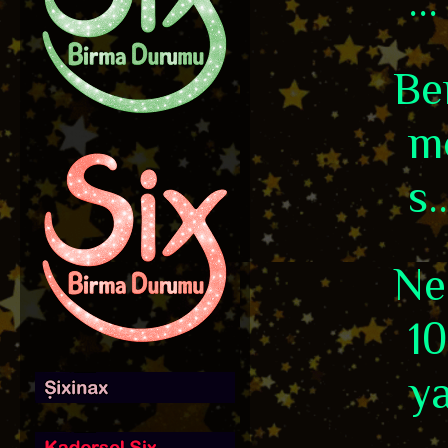
...
Be
m
s..
Ne
10
ya