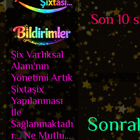
Son 10 se
Şix Varlıksal
Alanı'nın
Yönetimi Artık
Şixtaşix
Yapılanması
İle
Sonrak
Sağlanmaktadı
r... Ne Mutlu...