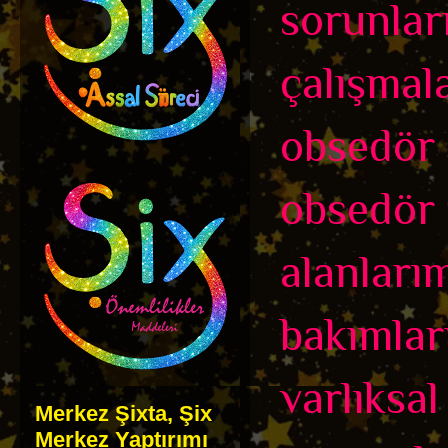
sorunları
çalışmala
obsedör 
obsedör 
alanları
bakımları
varlıksal
Merkez Şixta, Şix
Merkez Yaptırımı