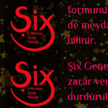
formunu a
de meyda
bilinir.
Şix Genel
zarar ve
durdurul