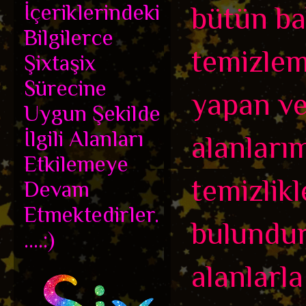
İçeriklerindeki
bütün ba
Bilgilerce
temizlem
Şixtaşix
Sürecine
yapan ve
Uygun Şekilde
İlgili Alanları
alanları
Etkilemeye
temizlikl
Devam
Etmektedirler.
bulundur
....:)
alanlarla