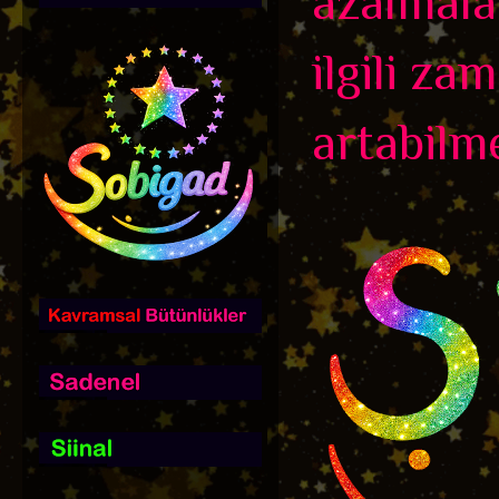
azalmala
ilgili z
artabilme