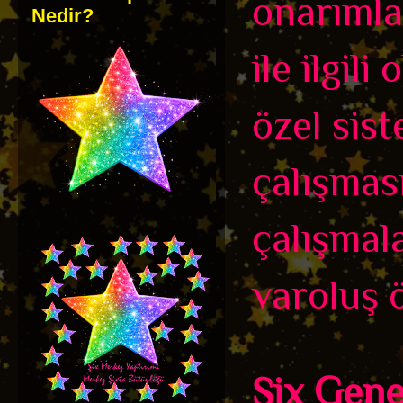
onarımla
Nedir?
ile ilgil
özel sis
çalışması
çalışmal
varoluş öz
Şix Genel