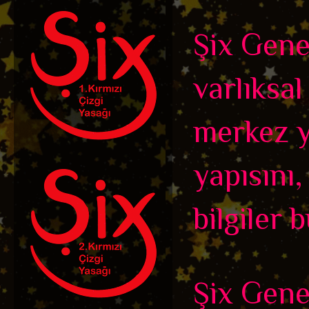
Şix Genel
varlıksal
merkez y
yapısını
bilgiler 
Şix Genel