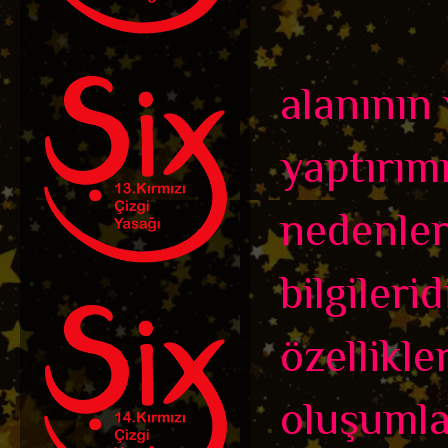
alanının
yaptırım
nedenleri
bilgileri
özellikle
oluşumla