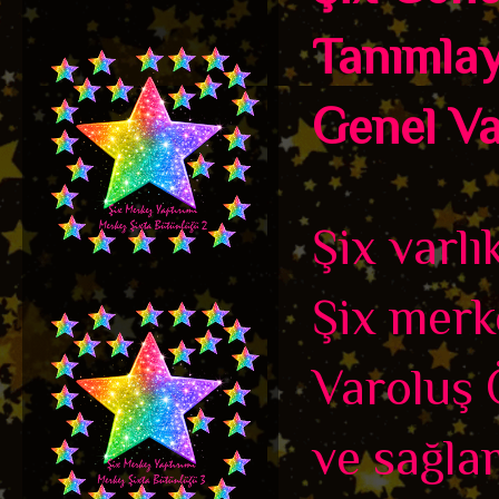
Tanımlayı
Genel Var
Şix varlı
Şix merk
Varoluş Ö
ve sağla