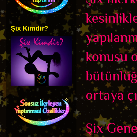
kesinlikl
Şix Kimdir?
yapılanm
konusu ol
bütünlüğ
ortaya çı
Şix Genel