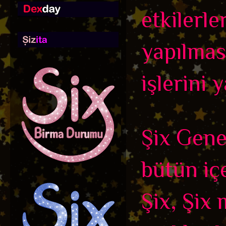
etkilerle
yapılmas
işlerini 
Şix Genel
bütün içe
Şix, Şix 