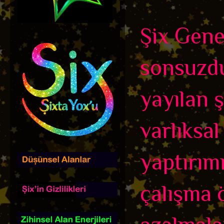
Şix Genel
sonsuzdu
yayılan ş
varlıksa
yaptırım
çalışma ö