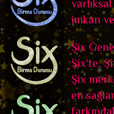
varlıksal
imkan ve
Şix Genel
Şix'te, Ş
Şix merk
en sağla
farkındalı