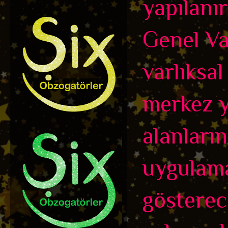
yapılanır
Genel Var
varlıksal
merkez y
alanları
uygulama
gösterec