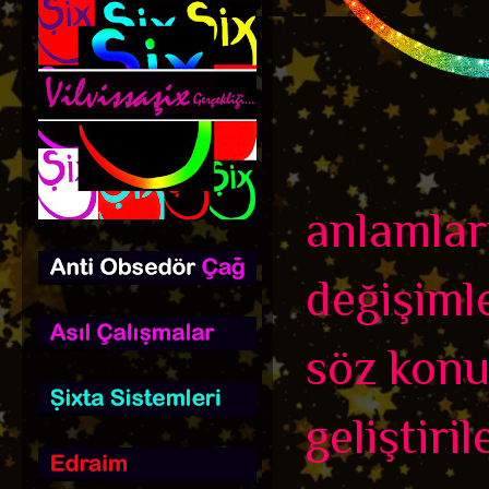
anlamlar
değişiml
söz konus
geliştiril