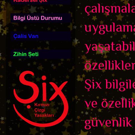
çalışmal
uygulama
yaşatabi
özellikler
Şix bilgi
ve özelli
güvenlik 