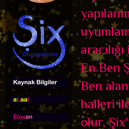
yapılanma
uyumlamı
aracılığı
En Ben Ş
Ben alan
halleri i
olur, Şix