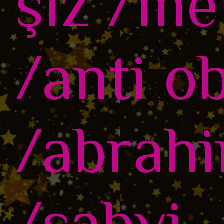
şiz /me
/anti o
/abrahi
/sabvi