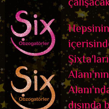
çalışacak
Hepsinin
içerisin
Şixta'la
Alanı'nı
Alanı'nd
dışında b