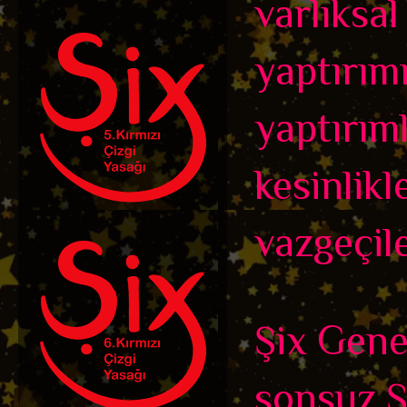
varlıksa
yaptırımı
yaptırıml
kesinlik
vazgeçil
Şix Genel
sonsuz Ş