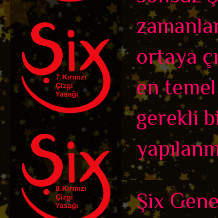
zamanları
ortaya ç
en temel
gerekli b
yapılanmı
Şix Genel