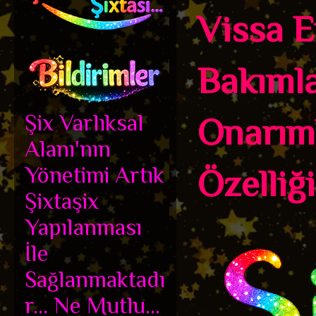
Vissa E
Bakımla
Şix Varlıksal
Onarıml
Alanı'nın
Yönetimi Artık
Özelliği.
Şixtaşix
Yapılanması
İle
Sağlanmaktadı
r... Ne Mutlu...