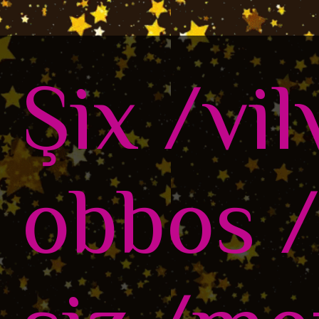
Şix /vil
obbos /