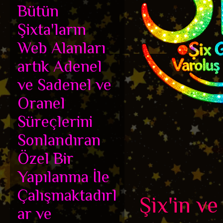
Bütün
Şixta'ların
Web Alanları
artık Adenel
ve Sadenel ve
Oranel
Süreçlerini
Sonlandıran
Özel Bir
Yapılanma İle
Çalışmaktadırl
Şix'in ve
ar ve