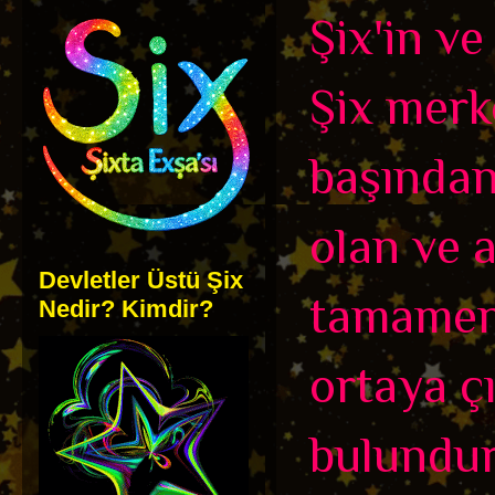
Şix'in ve
Şix merk
başından
olan ve 
Devletler Üstü Şix
tamamen b
Nedir? Kimdir?
ortaya çı
bulundur