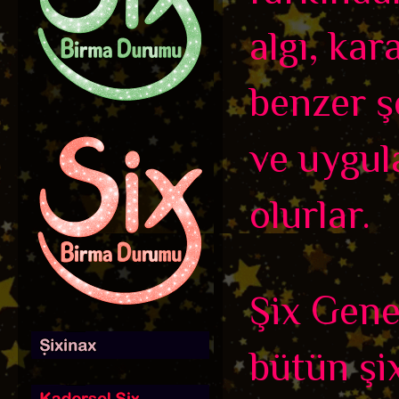
algı, kar
benzer ş
ve uygula
olurlar.
Şix Genel
bütün şix