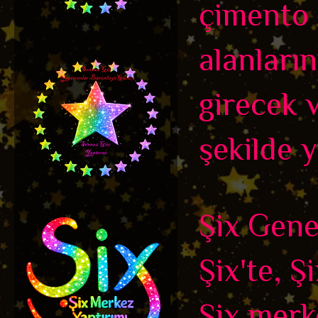
çimento 
alanları
girecek 
şekilde y
Şix Genel
Şix'te, Ş
Şix merk