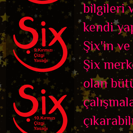
bilgileri
kendi ya
Şix'in ve
Şix merk
olan büt
çalışmala
çıkarabil