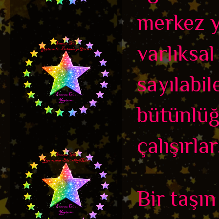
merkez y
varlıksal
sayılabil
bütünlüğ
çalışırlar
Bir taşı