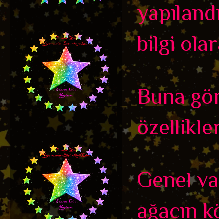
yapıland
bilgi olar
Buna gör
özellikler
Genel var
ağacın kö