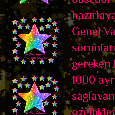
hazırlaya
Genel Va
sorunları
gereken 
1000 ayrı
sağlayan
özellikle