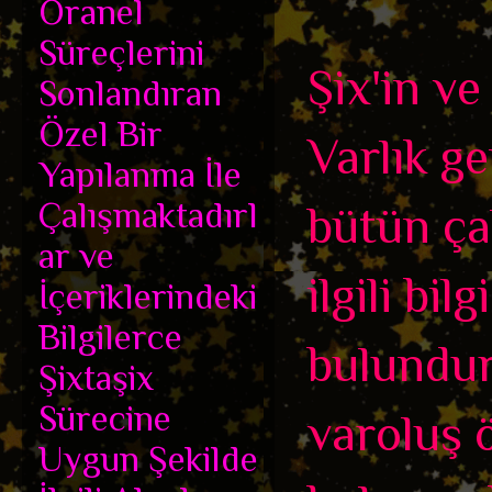
Oranel
Süreçlerini
Şix'in ve
Sonlandıran
Özel Bir
Varlık ge
Yapılanma İle
Çalışmaktadırl
bütün ça
ar ve
ilgili bil
İçeriklerindeki
Bilgilerce
bulundur
Şixtaşix
Sürecine
varoluş ö
Uygun Şekilde