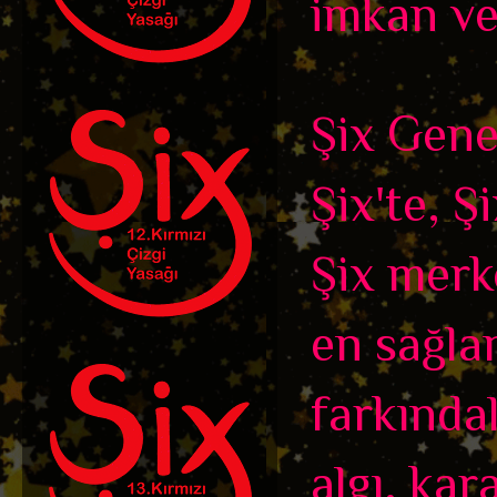
imkan ve
Şix Genel
Şix'te, Ş
Şix merk
en sağla
farkındalı
algı, kar