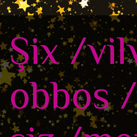
Şix /vil
obbos /