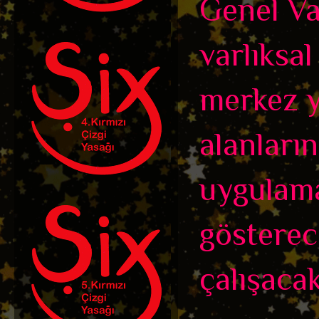
Genel Var
varlıksal
merkez y
alanları
uygulama
gösterec
çalışacak