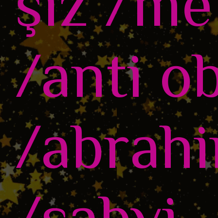
şiz /me
/anti o
/abrahi
/sabvi