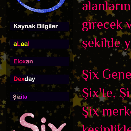
alanları
girecek 
şekilde y
Şix Genel
Şix'te, Ş
Şix merk
kesinlikl