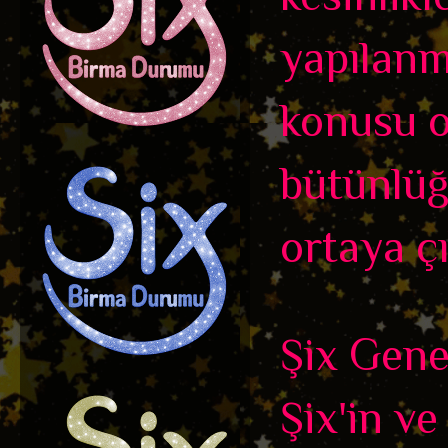
yapılanm
konusu ol
bütünlüğ
ortaya çı
Şix Genel
Şix'in ve