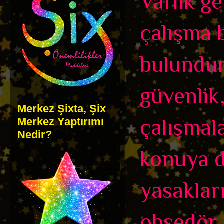
Varlık ge
çalışma b
bulundur
güvenlik
Merkez Şixta, Şix
çalışmala
Merkez Yaptırımı
Nedir?
konuya d
yasaklar
obsedör g