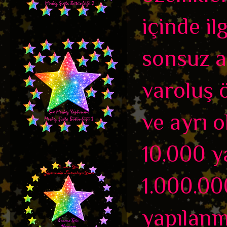
içinde il
sonsuz ar
varoluş 
ve ayrı 
10.000 y
1.000.00
yapılanm