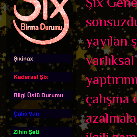
Şix Genel
sonsuzdu
yayılan ş
varlıksa
yaptırım
çalışma ö
azalmala