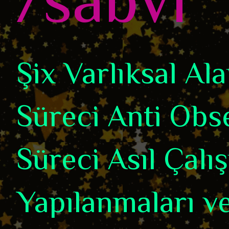
Şix Varlıksal A
Süreci Anti Obse
Süreci Asıl Çalı
Yapılanmaları ve