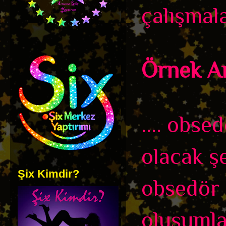
çalışmala
Örnek An
.... obse
olacak şe
Şix Kimdir?
obsedör o
oluşumlar