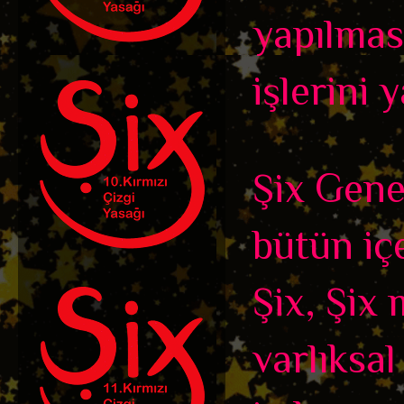
yapılmas
işlerini 
Şix Genel
bütün içe
Şix, Şix 
varlıksal