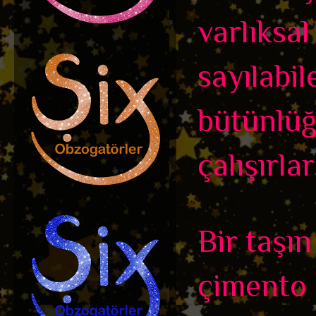
varlıksal
sayılabil
bütünlüğ
çalışırlar
Bir taşı
çimento 