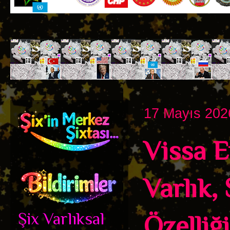
17 Mayıs 202
Vissa E
Varlık,
Şix Varlıksal
Özelliği.