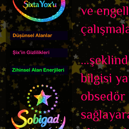
ve engel
çalışmala
...şeklin
bilgisi 
obsedör 
sağlayara