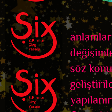
anlamlar
değişiml
söz konus
geliştiril
yapılanır