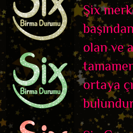
Şix merk
başından
olan ve 
tamamen b
ortaya çı
bulundur