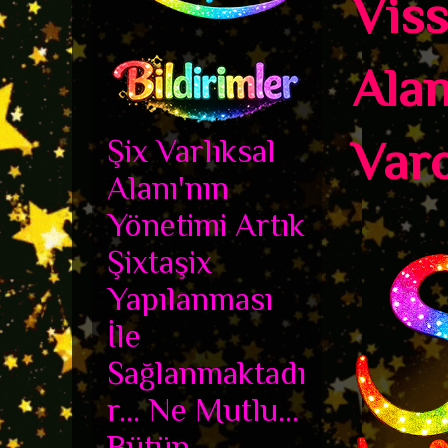
Viss
Alan
Şix Varlıksal
Varo
Alanı'nın
Yönetimi Artık
Şixtaşix
Yapılanması
İle
Sağlanmaktadı
r... Ne Mutlu...
Bütün