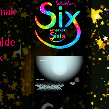
umak
ilde
k
n