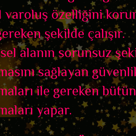
 varoluş özelliğini kor
gereken şekilde çalışır.
sel alanın sorunsuz şek
şmasını sağlayan güvenli
maları ile gereken bütü
maları yapar.