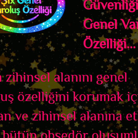
Güvenliği
Genel Va
Özelliği..
n zihinsel alanını genel
uş özelliğini korumak iç
an ve zihinsel alanına et
 bütün obsedör oluşuml