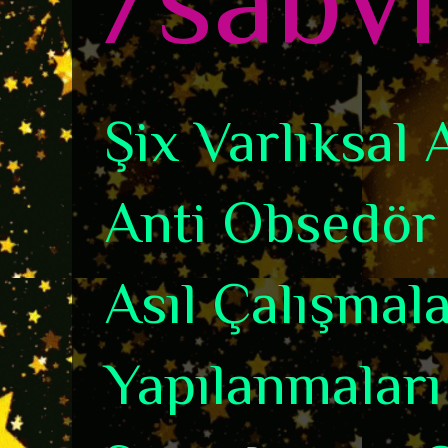
Şix Varlıksal
Anti Obsedör 
Asıl Çalışmala
Yapılanmaları