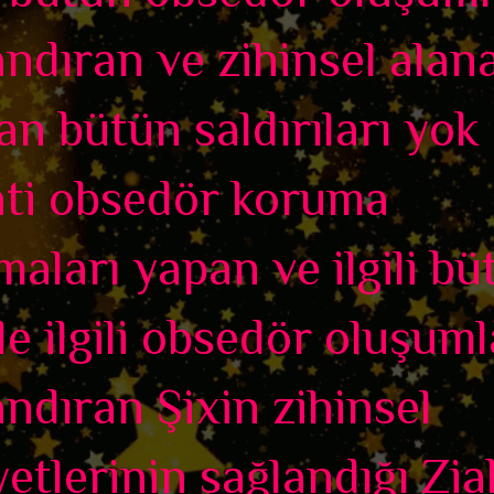
ndıran ve zihinsel alan
an bütün saldırıları yok
nti obsedör koruma
maları yapan ve ilgili bü
le ilgili obsedör oluşuml
ndıran Şixin zihinsel
yetlerinin sağlandığı Zia