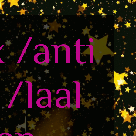
x /anti
/laal