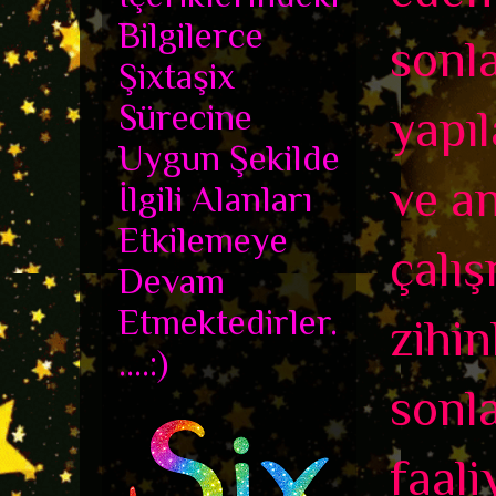
Bilgilerce
sonla
Şixtaşix
Sürecine
yapıl
Uygun Şekilde
ve a
İlgili Alanları
Etkilemeye
çalış
Devam
Etmektedirler.
zihin
....:)
sonla
faali