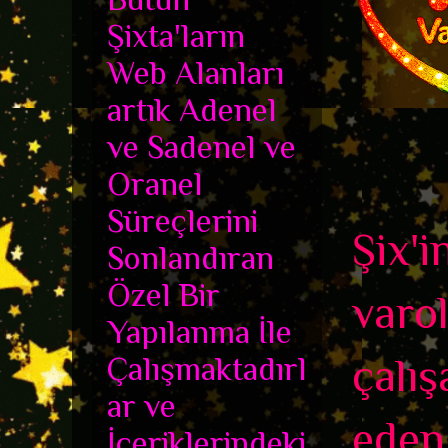
Şixta'ların
Web Alanları
artık Adenel
ve Sadenel ve
Oranel
Süreçlerini
Şix'i
Sonlandıran
Özel Bir
varol
Yapılanma İle
Çalışmaktadırl
çalış
ar ve
eden
İçeriklerindeki