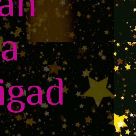
yan
da
igad