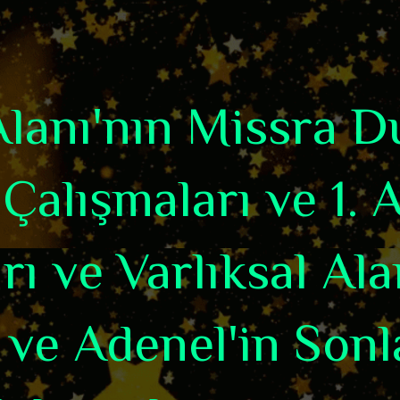
 Alanı'nın Missra 
Çalışmaları ve 1. 
rı ve Varlıksal Ala
 ve Adenel'in Sonl