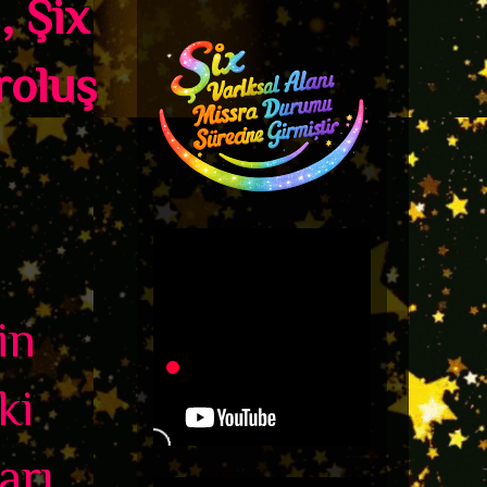
, Şix
roluş
.
in
ki
arı