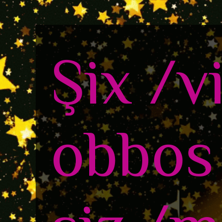
Şix /v
obbos 