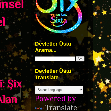
insel
l
Devletler Üstü
Arama...
Devletler Üstü
Translate
i:
Şix
Alan
Powered by
Translate