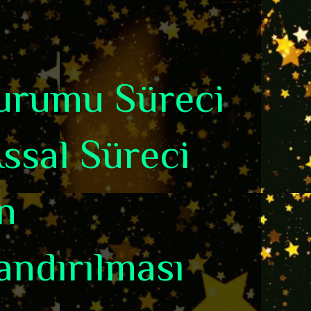
Durumu Süreci
Assal Süreci
n
andırılması