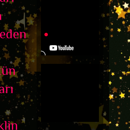
a
 eden
tün
arı
klin