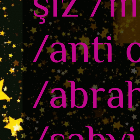
şiz /m
/anti 
/abra
/sabvi