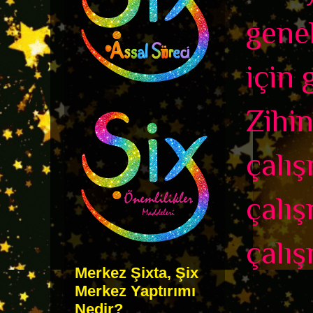
genel
için 
Zihin
çalı
çalış
çalış
Merkez Şixta, Şix
Merkez Yaptırımı
Nedir?