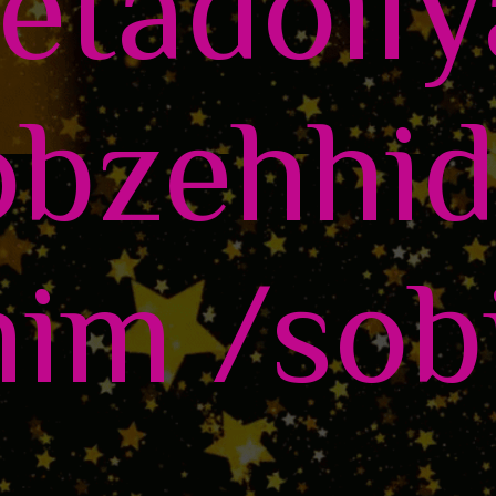
etadoil
obzehhi
him /sob