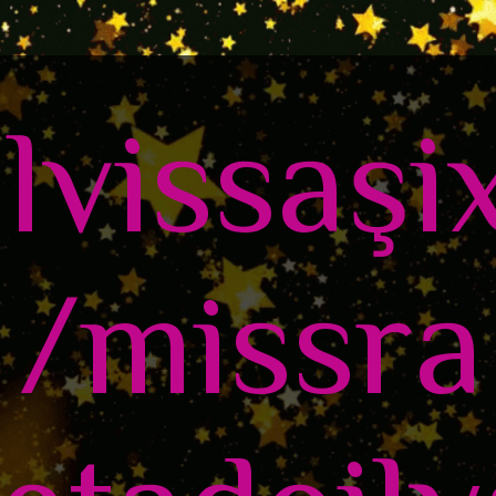
ilvissaşi
/missra 