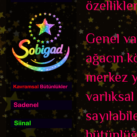
özellikler
Genel var
ağacın kö
merkez y
varlıksal
sayılabil
bütünlüğ