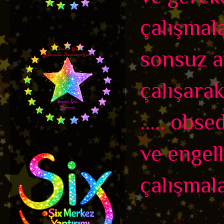
çalışmala
sonsuz ar
çalışarak
..... ob
ve engel
çalışmala