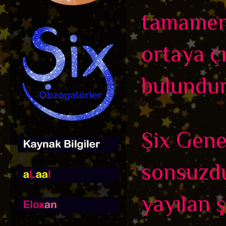
tamamen b
ortaya çı
bulundur
Şix Genel
sonsuzdu
yayılan ş