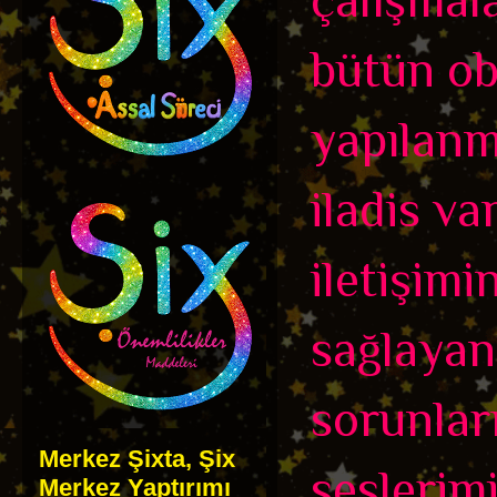
bütün ob
yapılanma
iladis va
iletişim
sağlayan 
sorunlar
Merkez Şixta, Şix
seslerimi
Merkez Yaptırımı