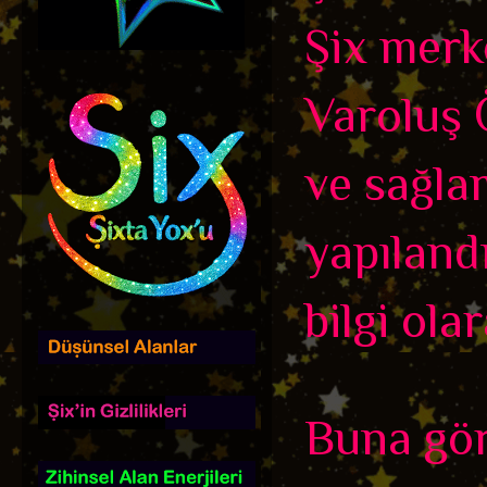
Şix merk
Varoluş Ö
ve sağla
yapıland
bilgi olar
Buna gör