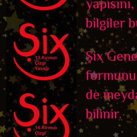
yapısını
bilgiler 
Şix Genel
formunu a
de meyda
bilinir.