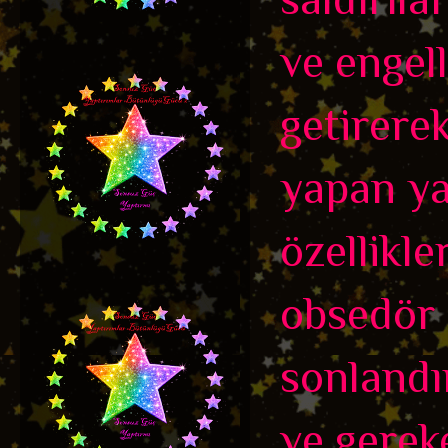
ve engel
getirere
yapan yas
özellikler
obsedör
sonlandı
ve gerek