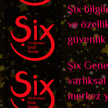
Şix bilgi
ve özelli
güvenlik 
Şix Genel
varlıksal
merkez y