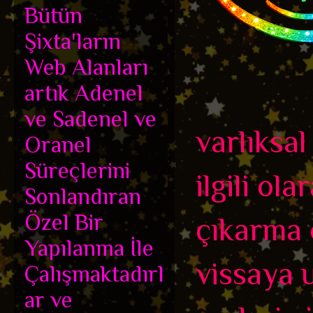
Bütün
Şixta'ların
Web Alanları
artık Adenel
ve Sadenel ve
varlıksal
Oranel
Süreçlerini
ilgili ol
Sonlandıran
Özel Bir
çıkarma 
Yapılanma İle
vissaya 
Çalışmaktadırl
ar ve