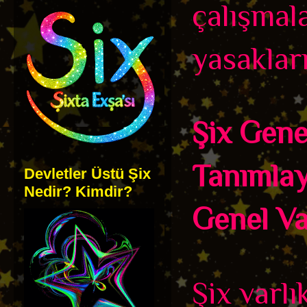
çalışmala
yasakları
Şix Genel
Tanımlayı
Devletler Üstü Şix
Nedir? Kimdir?
Genel Var
Şix varlı