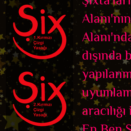
Alanı'nı
Alanı'nd
dışında b
yapılanma
uyumlamı
aracılığı
En Ben Ş