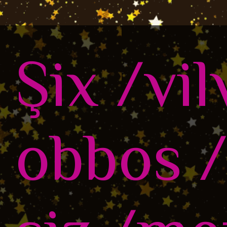
Şix /vil
obbos /