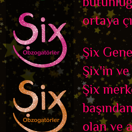
bütünlüğ
ortaya çı
Şix Genel
Şix'in ve
Şix merk
başından
olan ve 