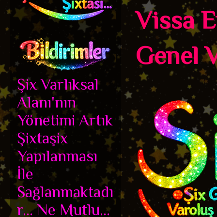
Vissa E
Genel V
Şix Varlıksal
Alanı'nın
Yönetimi Artık
Şixtaşix
Yapılanması
İle
Sağlanmaktadı
r... Ne Mutlu...