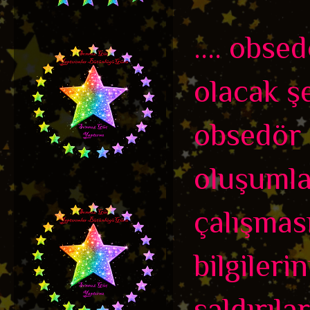
.... obse
olacak şe
obsedör o
oluşumlar
çalışmas
bilgilerin
saldırıl