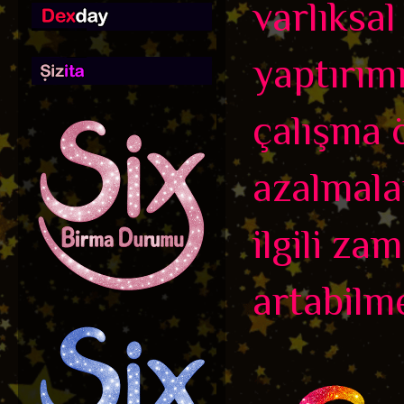
varlıksa
yaptırım
çalışma ö
azalmala
ilgili z
artabilme