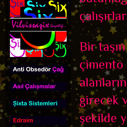
çalışırlar
Bir taşı
çimento 
alanları
girecek 
şekilde y