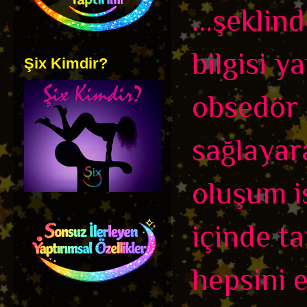
...şeklin
bilgisi 
Şix Kimdir?
obsedör 
sağlayara
oluşum i
içinde t
hepsini 