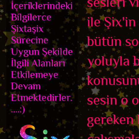
sesleri 
İçeriklerindeki
Bilgilerce
ile Şix'i
Şixtaşix
bütün so
Sürecine
Uygun Şekilde
yoluyla b
İlgili Alanları
Etkilemeye
konusun
Devam
Etmektedirler.
sesin o o
....:)
gereken 
çalışmala