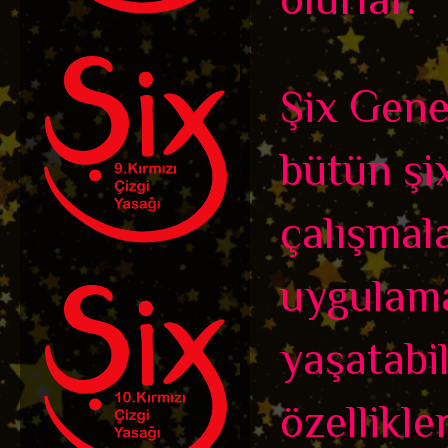
Şix Genel
bütün şix
çalışmal
uygulama
yaşatabi
özellikler