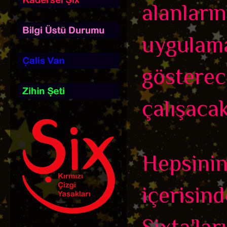
alanları
uygulama
gösterec
çalışacak
Hepsinin
içerisin
Şixta'la