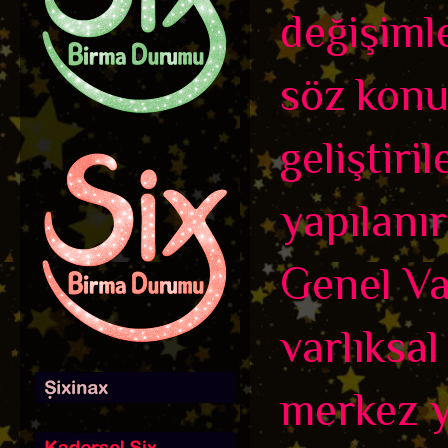
değişiml
söz konus
geliştiril
yapılanır
Genel Var
varlıksal
merkez y