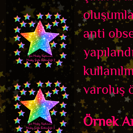
oluşumlar
anti obse
yapıland
kullanıl
varoluş öz
Örnek An