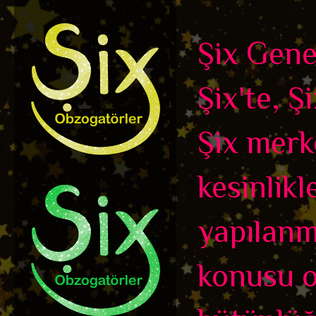
Şix Genel
Şix'te, Ş
Şix merk
kesinlikl
yapılanm
konusu ol