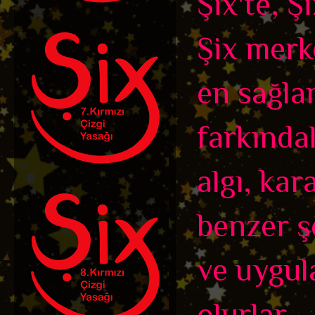
Şix'te, Ş
Şix merk
en sağla
farkındalı
algı, kar
benzer ş
ve uygula
olurlar.