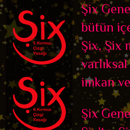
Şix Genel
bütün içe
Şix, Şix 
varlıksal
imkan ve
Şix Genel