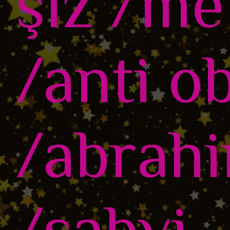
şiz /me
/anti o
/abrahi
/sabvi