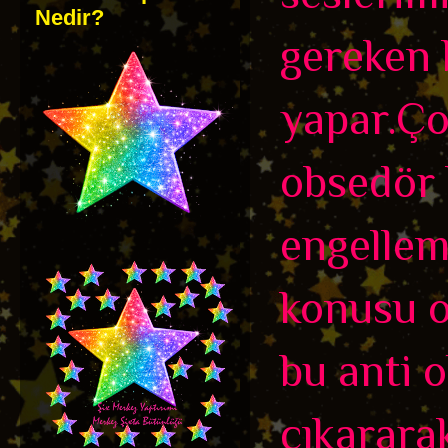
Nedir?
gereken 
yapar.Ço
obsedör 
engellem
konusu o
bu anti o
çıkarara