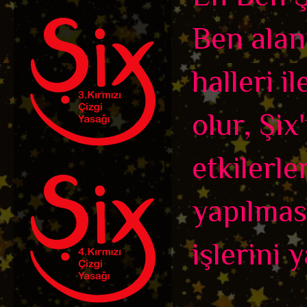
Ben alan
halleri i
olur, Şix
etkilerle
yapılmas
işlerini 