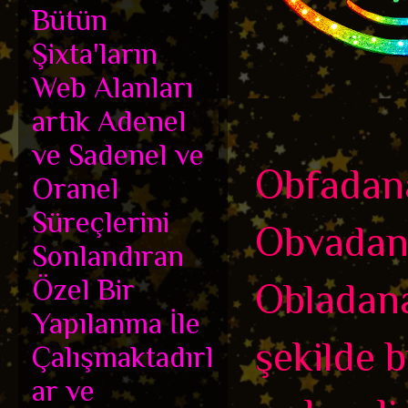
Bütün
Şixta'ların
Web Alanları
artık Adenel
ve Sadenel ve
Obfadan
Oranel
Süreçlerini
Obvadan
Sonlandıran
Özel Bir
Obladana
Yapılanma İle
şekilde b
Çalışmaktadırl
ar ve