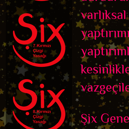
varlıksa
yaptırımı
yaptırıml
kesinlik
vazgeçil
Şix Genel