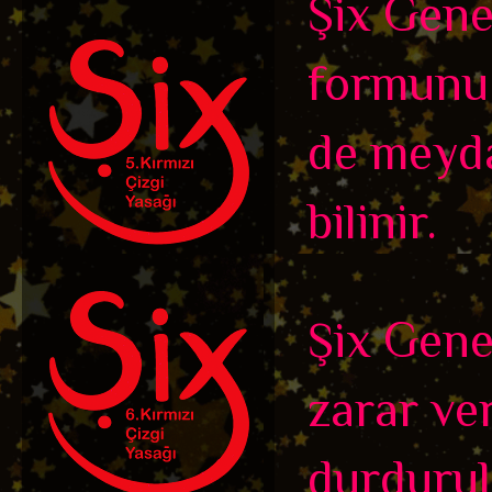
Şix Genel
formunu a
de meyda
bilinir.
Şix Genel
zarar ve
durdurul