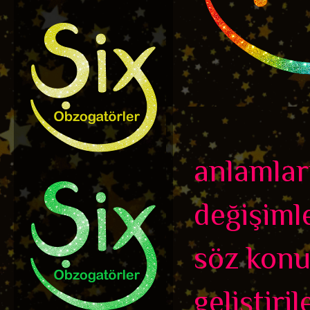
anlamlar
değişiml
söz konus
geliştiril