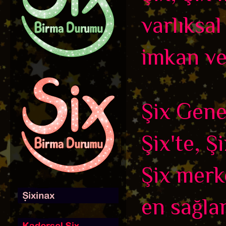
varlıksal
imkan ve
Şix Genel
Şix'te, Ş
Şix merk
en sağla