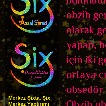
obzih gen
olarak g
yapan, h
için iki 
ortaya ç
obsedör 
Merkez Şixta, Şix
Obzih o
Merkez Yaptırımı