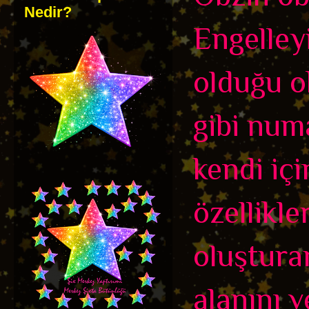
Nedir?
Engelleyi
olduğu o
gibi num
kendi iç
özellikle
oluşturar
alanını v