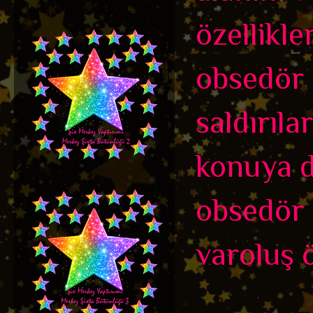
özellikle
obsedör
saldırıl
konuya d
obsedör 
varoluş ö