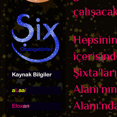
çalışacak
Hepsinin
içerisin
Şixta'la
Alanı'nı
Alanı'nd