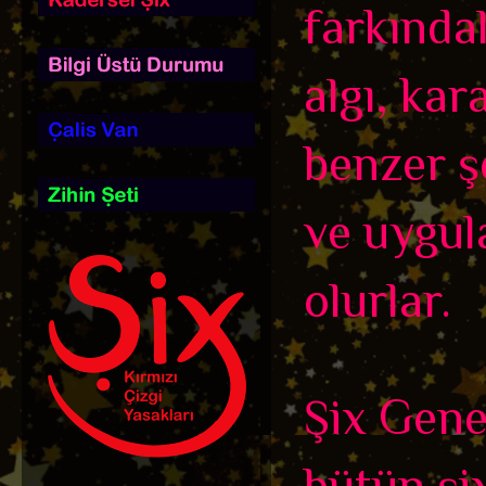
farkındalı
algı, kar
benzer ş
ve uygula
olurlar.
Şix Genel
bütün şix