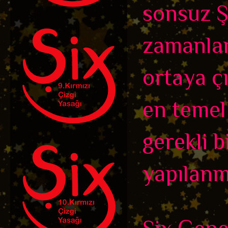
sonsuz Ş
zamanları
ortaya ç
en temel
gerekli b
yapılanmı