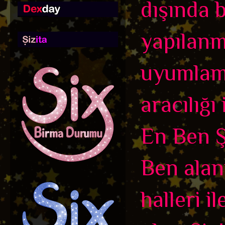
dışında b
yapılanma
uyumlamı
aracılığı
En Ben Ş
Ben alan
halleri i