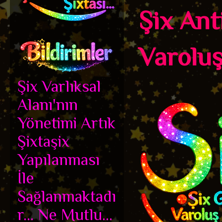
Şix Ant
Varoluş 
Şix Varlıksal
Alanı'nın
Yönetimi Artık
Şixtaşix
Yapılanması
İle
Sağlanmaktadı
r... Ne Mutlu...