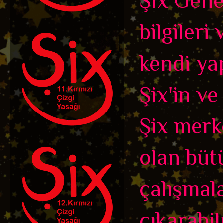
Şix Genel
bilgileri
kendi ya
Şix'in ve
Şix merk
olan büt
çalışmala
çıkarabil