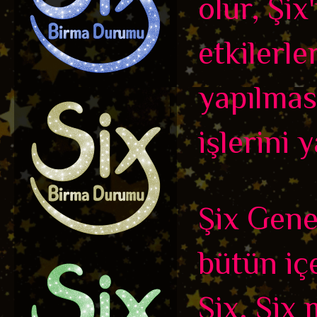
olur, Şix
etkilerle
yapılmas
işlerini 
Şix Genel
bütün içe
Şix, Şix 