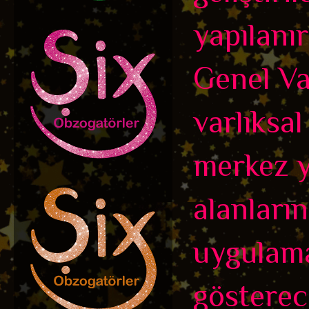
yapılanır
Genel Var
varlıksal
merkez y
alanları
uygulama
gösterec