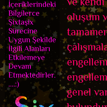
ve kendi
İçeriklerindeki
Bilgilerce
oluşum v
Şixtaşix
tamamen
Sürecine
Uygun Şekilde
çalışmala
İlgili Alanları
Etkilemeye
engellenm
Devam
Etmektedirler.
engellem
....:)
genel var
bulundur