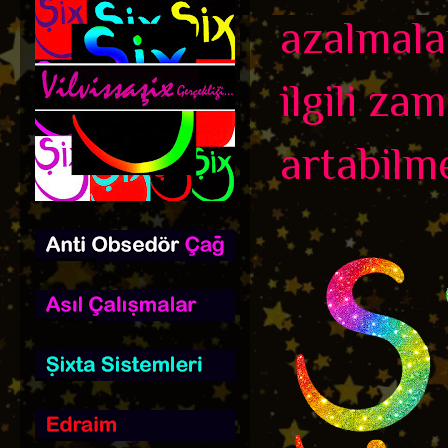
azalmala
ilgili z
artabilme