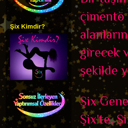
çimento 
Şix Kimdir?
alanları
girecek 
şekilde y
Şix Genel
Şix'te, Ş