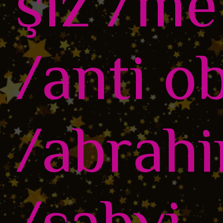
şiz /me
/anti o
/abrahi
/sabvi