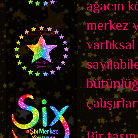
ağacın kö
merkez y
varlıksal
sayılabil
bütünlüğ
çalışırlar
Bir taşı