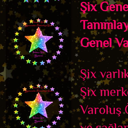
Şix Genel
Tanımlayı
Genel Var
Şix varlı
Şix merk
Varoluş Ö
ve sağla