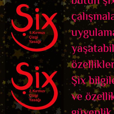
çalışmal
uygulama
yaşatabi
özellikler
Şix bilgi
ve özelli
güvenlik 