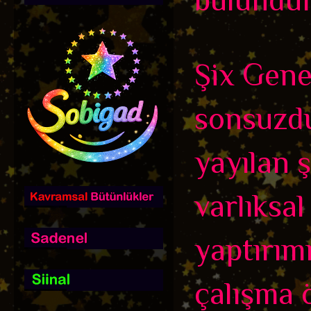
Şix Genel
sonsuzdu
yayılan ş
varlıksa
yaptırım
çalışma ö