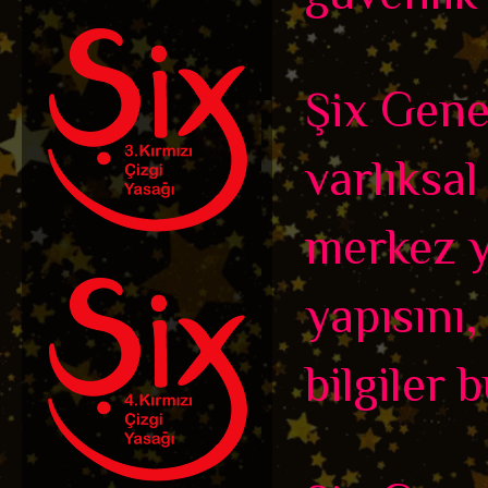
Şix Genel
varlıksal
merkez y
yapısını
bilgiler 