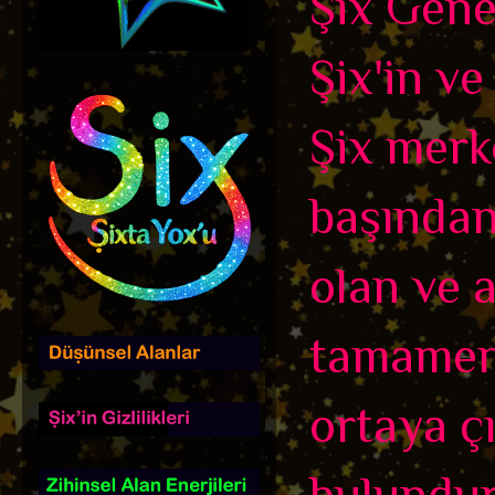
Şix Genel
Şix'in ve
Şix merk
başından
olan ve 
tamamen b
ortaya çı
bulundur