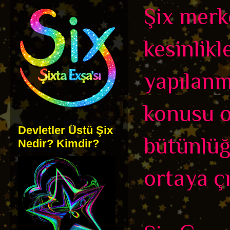
Şix merk
kesinlikl
yapılanm
konusu ol
Devletler Üstü Şix
bütünlüğ
Nedir? Kimdir?
ortaya çı