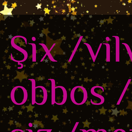
Şix /vil
obbos /