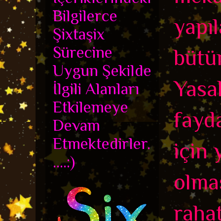
Bilgilerce
yapıl
Şixtaşix
Sürecine
bütün
Uygun Şekilde
Yasak
İlgili Alanları
Etkilemeye
fayd
Devam
Etmektedirler.
için 
....:)
olmas
rahat