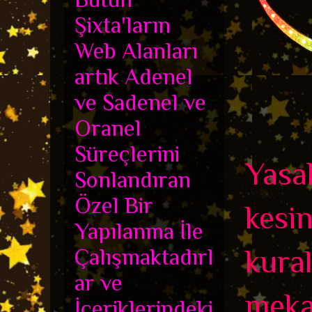
Şixta'ların
Web Alanları
artık Adenel
ve Sadenel ve
Oranel
Süreçlerini
Yasak
Sonlandıran
Özel Bir
kesin
Yapılanma İle
Çalışmaktadırl
kura
ar ve
meka
İçeriklerindeki