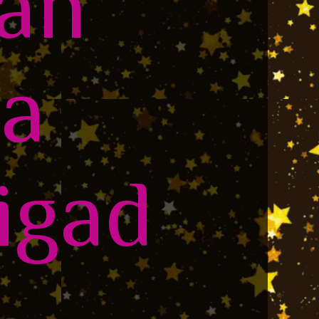
yan
da
igad