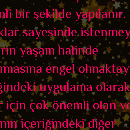
li bir şekilde yapılanır.
klar sayesinde istenme
erin yaşam halinde
nmasına engel olmaktay
iğindeki uygulama olara
r için çok önemli olan v
nın içeriğindeki diğer