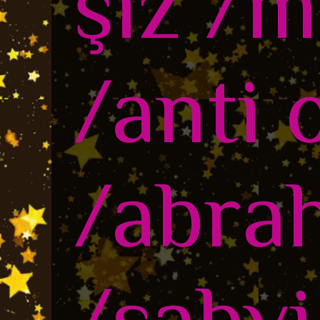
şiz /m
/anti 
/abra
/sabvi