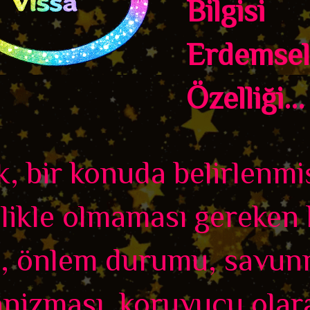
Bilgisi
Erdemsel
Özelliği...
, bir konuda belirlenmi
likle olmaması gereken 
l, önlem durumu, savu
nizması, koruyucu olar