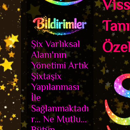
Viss
Tanı
Şix Varlıksal
Özell
Alanı'nın
Yönetimi Artık
Şixtaşix
Yapılanması
İle
Sağlanmaktadı
r... Ne Mutlu...
Bütün