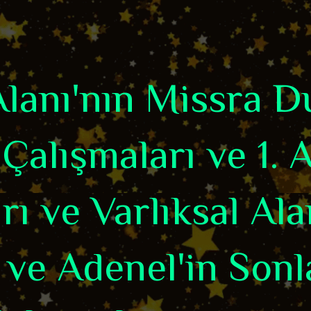
 Alanı'nın Missra 
Çalışmaları ve 1. 
rı ve Varlıksal Ala
 ve Adenel'in Sonl