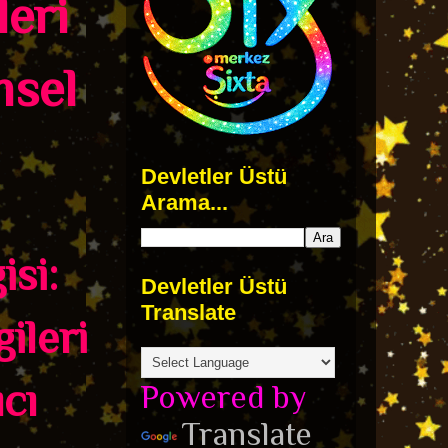
leri
msel
Devletler Üstü
Arama...
isi:
Devletler Üstü
Translate
ileri
cı
Powered by
Translate