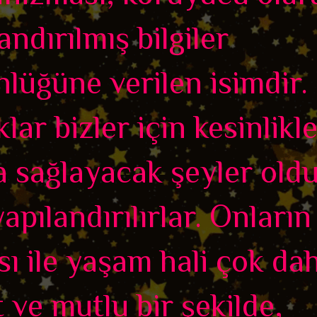
andırılmış bilgiler
lüğüne verilen isimdir.
lar bizler için kesinlikl
a sağlayacak şeyler old
yapılandırılırlar. Onların
ı ile yaşam hali çok da
 ve mutlu bir şekilde,