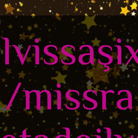
ilvissaşi
/missra 