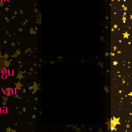
e
uğu
 var
ha