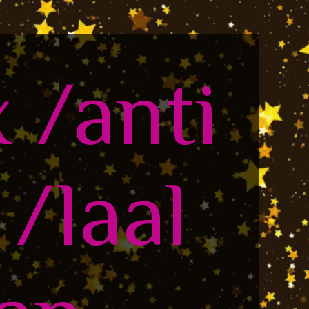
x /anti
/laal