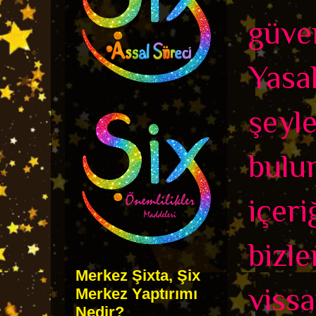
güven
Yasa
şeyl
bulu
içer
bizle
Merkez Şixta, Şix
vissa
Merkez Yaptırımı
Nedir?