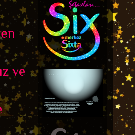
yen
ız ve
k
e