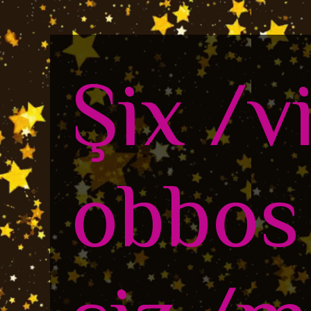
Şix /v
obbos 