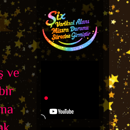
ş ve
bir
nma
ak