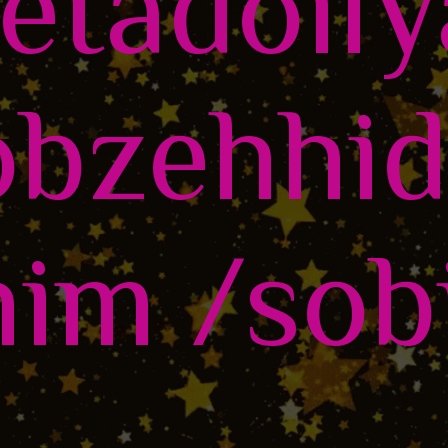
etadoil
obzehhi
him /sob