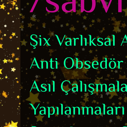
Şix Varlıksal
Anti Obsedör 
Asıl Çalışmala
Yapılanmaları